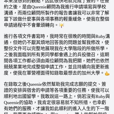
本來沒想到的觀點，因此很快地就完成了簽約。在簽
約之後，是由Queenie顧問為我進行申請填寫與學校
溝通，而兩位顧問所製作的報告書讓我可以非常了解
當下該做什麼事與各項事務的輕重緩急，使我在整個
申請過程中不會暈頭轉向。
進行各項文件書寫時，我時常在很晚的時間與Ruby溝
通，但她仍不厭其煩地回答我的問題並幫我修改，使
整份文件可以完整地展現我在大學階段的所做所學。
之後我面臨到所有男同學都會遇上的兵役徵召，這期
間各項工作都必須由兩位顧問為我把關，她們也依然
兢兢業業地完成整個申請工作，並且持續向我更新進
度，使我在軍營裡面得知錄取最想去的加州大學。
在錄取之後Queenie依然幫助我完成志願的提交、簽
證的安排與宿舍的申請等各項重要的任務，使我可以
順利地出國留學。我敢說這一路上，倘若沒有Ruby與
Queenie的協助，我肯定很容易就不知所措，也幸虧
有她們的服務，才讓我如此順利的進入人生的下一階