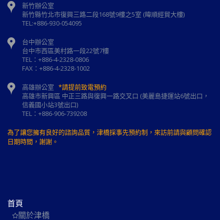
新竹辦公室
新⽵縣⽵北市復興三路⼆段168號9樓之5室 (暐順經貿大樓)
TEL:+886-930-054095
台中辦公室
台中市西區美村路一段22號7樓
TEL：+886-4-2328-0806
FAX：+886-4-2328-1002
高雄辦公室
*請提前致電預約
高雄市新興區 中正三路與復興一路交叉口 (美麗島捷運站6號出口，
信義國小站3號出口)
TEL：+886-906-739208
為了讓您擁有良好的諮詢品質，津橋採事先預約制，來訪前請與顧問確認
日期時間，謝謝。
首頁
關於津橋