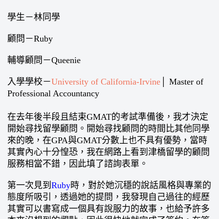
學生－林同學
顧問－Ruby
輔導顧問－Queenie
入學學校－
University of California-Irvine
│ Master of
Professional Accountancy
在去年後半段且結束GMAT的考試準備後，我才決定
開始尋找留學顧問。開始尋找顧問的時間比其他同學
來的晚，在GPA與GMAT分數上也不具有優勢，當時
其實內心十分惶恐，我在網路上看到津橋留學的顧問
服務相當不錯，因此填了諮詢表單。
第一次見到
Ruby
時，對於她沉穩的說話風格與專業的
態度所吸引，透過她的提問，我發現自己過往的經歷
其實可以書寫成一個具有說服力的故事，也給予許多