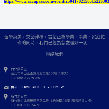
https://www.accupass.com/event/2504170215051522930
留學英美，交給津橋，當您正為學業、事業、家庭忙
碌的同時，我們已經為您處理好一切。
聯絡我們
台北辦公室
台北市中山區南京東路二段206號12樓之5
TEL:+886-2-2779-0801
信箱：SERVICE@OXBRIDGE.COM.TW
新竹辦公室
新⽵縣⽵北市復興三路⼆段168號9樓之5室 (暐順經貿大樓)
TEL:+886-930-054095