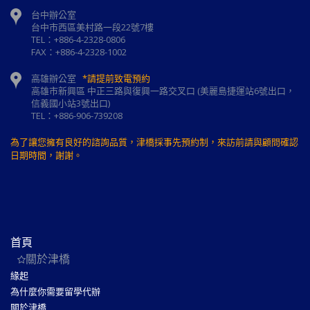
台中辦公室
台中市西區美村路一段22號7樓
TEL：+886-4-2328-0806
FAX：+886-4-2328-1002
高雄辦公室
*請提前致電預約
高雄市新興區 中正三路與復興一路交叉口 (美麗島捷運站6號出口，
信義國小站3號出口)
TEL：+886-906-739208
為了讓您擁有良好的諮詢品質，津橋採事先預約制，來訪前請與顧問確認
日期時間，謝謝。
首頁
關於津橋
緣起
為什麼你需要留學代辦
關於津橋