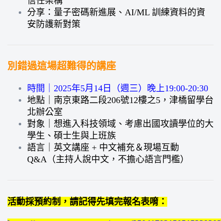
信任架構
分享：量子密碼新進展、AI/ML 訓練資料的資
安防護新對策
別錯過這場超難得的講座
時間｜2025年5月14日（週三）晚上19:00-20:30
地點｜南京東路二段206號12樓之5，津橋留學台
北辦公室
對象｜想進入科技領域、考慮出國攻讀學位的大
學生、碩士生與上班族
語言｜英文講座 + 中文補充＆現場互動
Q&A（主持人說中文，不擔心語言門檻）
活動採預約制，請記得先填完報名表唷：