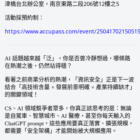
津橋台北辦公室，南京東路二段206號12樓之5
活動採預約制：
https://www.accupass.com/event/2504170215051
AI 話題越來越「泛」，你是否曾冷靜想過，哪條路
在熱潮之後，仍然站得穩？
看著之前商業分析的熱潮，「資訊安全」正是下一波
結合「高技術含量 × 發展前景明確 × 產業持續缺才」
的關鍵領域！
CS、AI 領域競爭者眾多，你真正該思考的是：無論
是自駕車、智慧城市、AI 醫療，甚至你每天輸入的
ChatGPT prompt，這些應用要真正落實、擴張規模，
都需要「安全架構」才能開始被大規模應用。