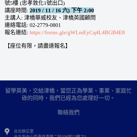
號5樓 (忠孝敦化1號出口)
講座時間:
2019 / 11 / 16 六) 下午 2:00
主講人: 津橋華威校友、津橋英國顧問
連絡電話: 02-2779-0801
報名連結:
https://forms.gle/gWLmEyCq4L4BGB4E8
【座位有限，請盡速報名】
留學英美，交給津橋，當您正為學業、事業、家庭忙
碌的同時，我們已經為您處理好一切。
聯絡我們
台北辦公室
台北市中山區南京東路二段206號12樓之5