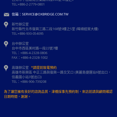
TEL:+886-2-2779-0801
信箱：SERVICE@OXBRIDGE.COM.TW
新竹辦公室
新⽵縣⽵北市復興三路⼆段168號9樓之5室 (暐順經貿大樓)
TEL:+886-930-054095
台中辦公室
台中市西區美村路一段22號7樓
TEL：+886-4-2328-0806
FAX：+886-4-2328-1002
高雄辦公室
*請提前致電預約
高雄市新興區 中正三路與復興一路交叉口 (美麗島捷運站6號出口，
信義國小站3號出口)
TEL：+886-906-739208
為了讓您擁有良好的諮詢品質，津橋採事先預約制，來訪前請與顧問確認
日期時間，謝謝。