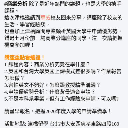
#商業分析
除了是近年熱門的議題，也是大學的搶手
課程。
這次津橋邀請到
華威
校友回來分享，講座除了校友的
生活、學習經驗談，
也會加上津橋顧問專業頗析英國大學中申請優劣勢，
錯過七月份前一場商業分講座的同學，這一次請把握
機會參加喔！
講座重點看這裡！
1.課程內容：商業分析究竟在學什麼？
2.英國和台灣大學英國上課模式差很多嗎？作業報告
怎麼做？
3.害怕英文不夠好，怎麼跟教授精準溝通？
4.申請優劣勢分析：什麼背景適合申請？
5.不是本科系畢業，但有工作經驗來申請，可以嗎?
請盡早報名，把握2020年度入學的申請準備季！
活動地點: 津橋留學 台北市大安區忠孝東路四段169