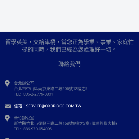
留學英美，交給津橋，當您正為學業、事業、家庭忙
碌的同時，我們已經為您處理好一切。
聯絡我們
台北辦公室
台北市中山區南京東路二段206號12樓之5
TEL:+886-2-2779-0801
信箱：SERVICE@OXBRIDGE.COM.TW
新竹辦公室
新⽵縣⽵北市復興三路⼆段168號9樓之5室 (暐順經貿大樓)
TEL:+886-930-054095