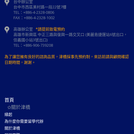
台中辦公室
台中市西區美村路一段22號7樓
TEL：+886-4-2328-0806
FAX：+886-4-2328-1002
高雄辦公室
*請提前致電預約
高雄市新興區 中正三路與復興一路交叉口 (美麗島捷運站6號出口，
信義國小站3號出口)
TEL：+886-906-739208
為了讓您擁有良好的諮詢品質，津橋採事先預約制，來訪前請與顧問確認
日期時間，謝謝。
首頁
關於津橋
緣起
為什麼你需要留學代辦
關於津橋