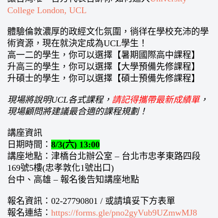
College London, UCL
體驗倫敦濃厚的政經文化氛圍，徜徉在學校充沛的學
術資源，現在就決定成為UCL學生！
高一二的學生，你可以選擇【暑期國際高中課程】
升高三的學生，你可以選擇【大學預備先修課程】
升碩士的學生，你可以選擇【碩士預備先修課程】
現場將說明UCL各式課程，
請記得攜帶最新成績單
，
現場顧問將建議最合適的課程規劃！
講座資訊
日期時間：
8/3(六) 13:00
講座地點：津橋台北辦公室 – 台北市忠孝東路四段
169號5樓(忠孝敦化1號出口)
台中、高雄 – 報名後告知講座地點
報名資訊：02-27790801 / 或請填妥下方表單
報名連結：
https://forms.gle/pno2gyVub9UZmwMJ8