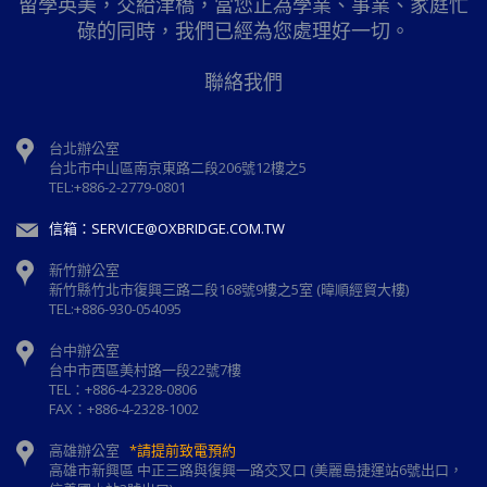
留學英美，交給津橋，當您正為學業、事業、家庭忙
碌的同時，我們已經為您處理好一切。
聯絡我們
台北辦公室
台北市中山區南京東路二段206號12樓之5
TEL:+886-2-2779-0801
信箱：SERVICE@OXBRIDGE.COM.TW
新竹辦公室
新⽵縣⽵北市復興三路⼆段168號9樓之5室 (暐順經貿大樓)
TEL:+886-930-054095
台中辦公室
台中市西區美村路一段22號7樓
TEL：+886-4-2328-0806
FAX：+886-4-2328-1002
高雄辦公室
*請提前致電預約
高雄市新興區 中正三路與復興一路交叉口 (美麗島捷運站6號出口，