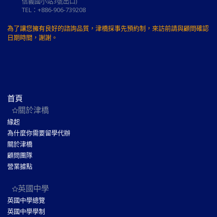
信義國小站3號出口)
TEL：+886-906-739208
為了讓您擁有良好的諮詢品質，津橋採事先預約制，來訪前請與顧問確認
日期時間，謝謝。
首頁
關於津橋
緣起
為什麼你需要留學代辦
關於津橋
顧問團隊
營業據點
英國中學
英國中學總覽
英國中學學制