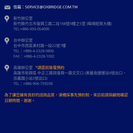
信箱：SERVICE@OXBRIDGE.COM.TW
新竹辦公室
新⽵縣⽵北市復興三路⼆段168號9樓之5室 (暐順經貿大樓)
TEL:+886-930-054095
台中辦公室
台中市西區美村路一段22號7樓
TEL：+886-4-2328-0806
FAX：+886-4-2328-1002
高雄辦公室
*請提前致電預約
高雄市新興區 中正三路與復興一路交叉口 (美麗島捷運站6號出口，
信義國小站3號出口)
TEL：+886-906-739208
為了讓您擁有良好的諮詢品質，津橋採事先預約制，來訪前請與顧問確認
日期時間，謝謝。