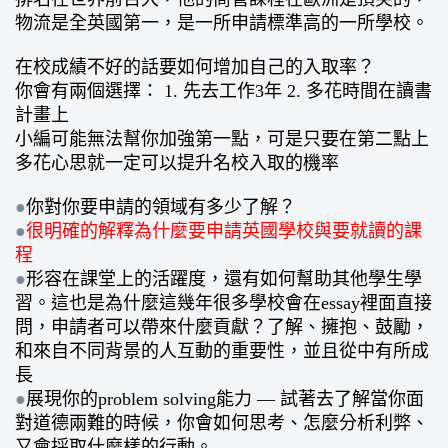
物流是全英國第一，是一所申請標準高的一所學校。
在校成績不好的話要如何增加自己的入取率？
你會有兩個選擇： 1. 先去工作3年 2. 多花時間在讀書
計畫上
小編可能無法幫你加強第一點，可是只要在第二點上
多花心思就一定可以提升名校入取的機率
●
你對你要申請的領域有多少了解？
●
很明確的解釋為什麼要申請英國學校與要就讀的課
程
●
形容在課堂上的活躍度，還有如何幫助其他學生學
習。這也是為什麼這幾年很多學校會在essay裡面直接
問，申請者可以帶來什麼貢獻？了解、擁抱、鼓勵，
和來自不同背景的人互動的重要性，並且從中有所成
長
●
展現你的problem solving能力 — 試著去了解當你面
對道德兩難的時候，你會如何思考、怎麼分析利弊、
又會採取什麼樣的行動。