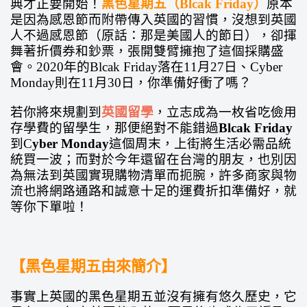
典才正要開始！
黑色星期五（Blcak Friday）
原本
是因為感恩節而附帶傳入英國的習慣，沒想到英國
人不過感恩節（原話：那是美國人的節日），卻揮
舞著折價券和鈔票，張開雙臂擁抱了這個採購盛
會。2020年的Blcak Friday落在11月27日、Cyber
Monday則在11月30日，你準備好衝了嗎？
若你將來規劃到
英國留學
，立志成為一枚省吃儉用
存學費的留學生，那便絕對不能錯過
Blcak Friday
到C
yber Monday
這個周末，上街將生活必需品統
統買一波；而對於今年還留在台灣的朋友，也別因
為無法到英國實現購物清單而扼腕，許多商家與物
流也將網路通路和誠意十足的運費折扣準備好，就
等你下單啦！
【黑色星期五由來簡介】
事實上英國的黑色星期五並沒有擁有悠久歷史，它