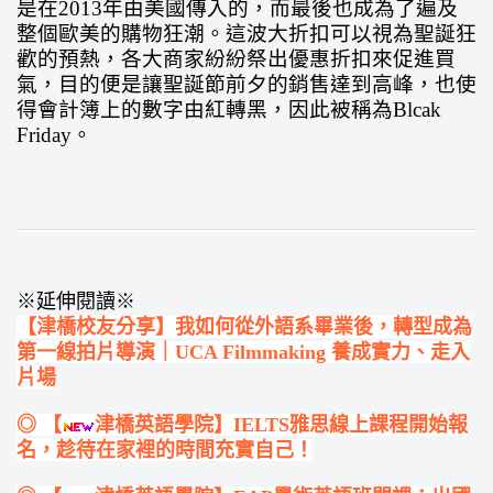
是在2013年由美國傳入的，而最後也成為了遍及
整個歐美的購物狂潮。這波大折扣可以視為聖誕狂
歡的預熱，各大商家紛紛祭出優惠折扣來促進買
氣，目的便是讓聖誕節前夕的銷售達到高峰，也使
得會計簿上的數字由紅轉黑，因此被稱為Blcak
Friday。
※延伸閱讀※
【津橋校友分享】我如何從外語系畢業後，轉型成為
第一線拍片導演｜UCA Filmmaking 養成實力、走入
片場
◎ 【
津橋英語學院】IELTS雅思線上課程開始報
名，趁待在家裡的時間充實自己！