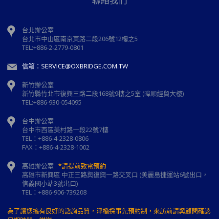
聯絡我們
台北辦公室
台北市中山區南京東路二段206號12樓之5
TEL:+886-2-2779-0801
信箱：SERVICE@OXBRIDGE.COM.TW
新竹辦公室
新⽵縣⽵北市復興三路⼆段168號9樓之5室 (暐順經貿大樓)
TEL:+886-930-054095
台中辦公室
台中市西區美村路一段22號7樓
TEL：+886-4-2328-0806
FAX：+886-4-2328-1002
高雄辦公室
*請提前致電預約
高雄市新興區 中正三路與復興一路交叉口 (美麗島捷運站6號出口，
信義國小站3號出口)
TEL：+886-906-739208
為了讓您擁有良好的諮詢品質，津橋採事先預約制，來訪前請與顧問確認