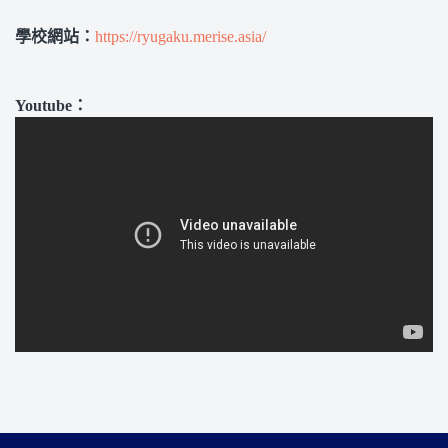
學校網站：
https://ryugaku.merise.asia/
Youtube：