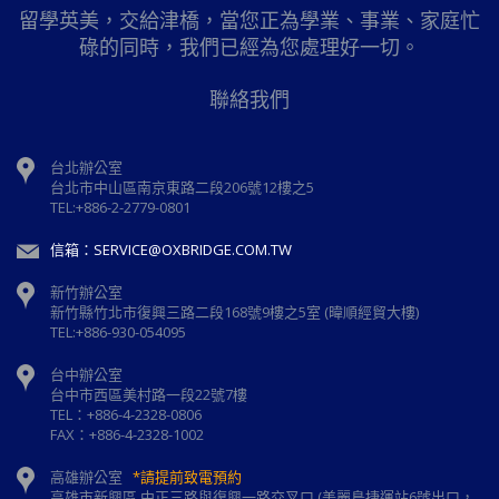
留學英美，交給津橋，當您正為學業、事業、家庭忙
碌的同時，我們已經為您處理好一切。
聯絡我們
台北辦公室
台北市中山區南京東路二段206號12樓之5
TEL:+886-2-2779-0801
信箱：SERVICE@OXBRIDGE.COM.TW
新竹辦公室
新⽵縣⽵北市復興三路⼆段168號9樓之5室 (暐順經貿大樓)
TEL:+886-930-054095
台中辦公室
台中市西區美村路一段22號7樓
TEL：+886-4-2328-0806
FAX：+886-4-2328-1002
高雄辦公室
*請提前致電預約
高雄市新興區 中正三路與復興一路交叉口 (美麗島捷運站6號出口，