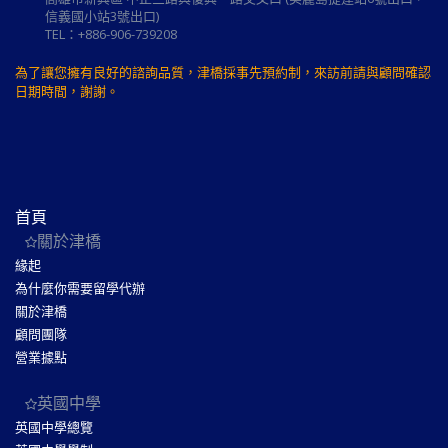
信義國小站3號出口)
TEL：+886-906-739208
為了讓您擁有良好的諮詢品質，津橋採事先預約制，來訪前請與顧問確認
日期時間，謝謝。
首頁
關於津橋
緣起
為什麼你需要留學代辦
關於津橋
顧問團隊
營業據點
英國中學
英國中學總覽