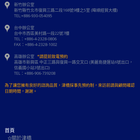
新竹辦公室
新⽵縣⽵北市復興三路⼆段168號9樓之5室 (暐順經貿大樓)
TEL:+886-930-054095
台中辦公室
台中市西區美村路一段22號7樓
TEL：+886-4-2328-0806
FAX：+886-4-2328-1002
高雄辦公室
*請提前致電預約
高雄市新興區 中正三路與復興一路交叉口 (美麗島捷運站6號出口，
信義國小站3號出口)
TEL：+886-906-739208
為了讓您擁有良好的諮詢品質，津橋採事先預約制，來訪前請與顧問確認
日期時間，謝謝。
首頁
關於津橋