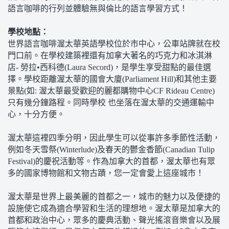
語言咖啡的行列並體驗無與倫比的語言學習方式！
學校地點：
世界語言咖啡渥太華英語學校位於市中心，公車站牌就在校
門口前。在學校建築裡還有加拿大著名的巧克力和冰淇淋
店- 勞拉•西科德(Laura Secord)，是學生享受甜點的最佳選
擇。學校距離渥太華的國會大廈(Parliament Hill)和其他主要
景點(如: 渥太華最受歡迎的麗都購物中心CF Rideau Centre)
只有幾分鐘路程。同時學校 也坐落在渥太華的交通運輸中
心，十分方便。
渥太華這裡四季分明，因此學生可以從事許多季節性活動，
例如冬天雪祭(Winterlude)及春天的鬱金香節(Canadian Tulip
Festival)的慶祝活動等。作為加拿大的首都，渥太華也有眾
多的國家博物館和文物古蹟，您一定會愛上這座城市！
渥太華是世界上最美麗的首都之一，城市的魅力以及便捷的
設施使它成為適合學習和生活的理想地。渥太華是加拿大的
首都和政治中心，眾多的慶典活動、聲光搖滾音樂會以及展