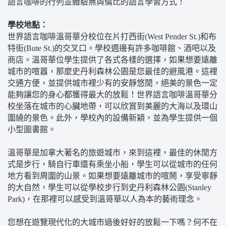
語言咖啡的行列並體驗無與倫比的語言學習方式！
學校地點：
世界語言咖啡溫哥華分校位在片打西街(West Pender St.)和布
特街(Bute St.)的交叉口。學校週邊有許多咖啡館、酒吧以及
商店。溫哥華位學生提供了各式各樣的選擇，如果想要遠離
城市的喧囂，那麼史丹利森林公園是您最佳的避風港。這裡
交通方便，並提供城市裡少有的安靜悠閒，絕美的景色一定
能夠讓您的身心都獲得最大的放鬆！世界語言咖啡溫哥華分
校坐落在城市的心臟地帶，可以欣賞到美麗的大海以及環山
圍繞的景色。此外，學校內的設備新穎，並為學生提供一個
小型圖書館。
溫哥華是加拿大著名的旅遊城市，來到這裡，最佳的休閒方
式是步行，騎自行車還有乘坐小船，學生可以從城市的任何
地方看到周圍的山景。如果想要遠離城市的喧鬧，享受寧靜
的大自然，學生可以從學校步行到史丹利森林公園(Stanley
Park)，在那裡可以感受到溫哥華以人為本的藝術理念。
您想在遊覽現代化的大城市過後好好的放鬆一下嗎？何不在