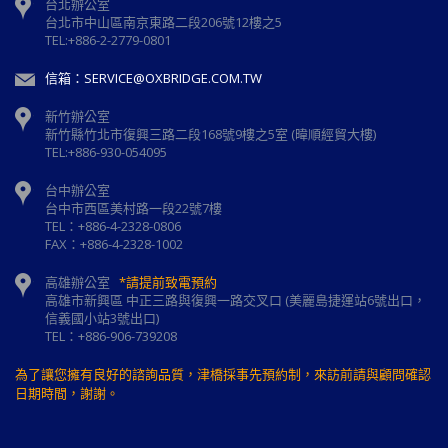
台北辦公室
台北市中山區南京東路二段206號12樓之5
TEL:+886-2-2779-0801
信箱：SERVICE@OXBRIDGE.COM.TW
新竹辦公室
新⽵縣⽵北市復興三路⼆段168號9樓之5室 (暐順經貿大樓)
TEL:+886-930-054095
台中辦公室
台中市西區美村路一段22號7樓
TEL：+886-4-2328-0806
FAX：+886-4-2328-1002
高雄辦公室
*請提前致電預約
高雄市新興區 中正三路與復興一路交叉口 (美麗島捷運站6號出口，
信義國小站3號出口)
TEL：+886-906-739208
為了讓您擁有良好的諮詢品質，津橋採事先預約制，來訪前請與顧問確認
日期時間，謝謝。