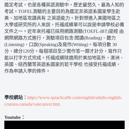
鑑定考試，也是各種英語測驗中，歷史最悠久，最為人知的
考試。TOFEL測驗的主要目的為鑑定非英語系國家學生赴
美、加地區攻讀具有 之英語能力。針對想進入美國地區之
大學或研究所的人來說，托福成績單可以說是申請學校必備
文件之一。近年來托福已採用網路測驗(TOEFL-iBT)是經 由
網際網路方式進行，測驗項目包含:閱讀(Reading)、聽力
(Listening)、口說(Speaking)及寫作(Writing)。每項分數 30
分，總分120分。每個項目至少需作答一題才計分，寫作只
能以打字方式完成。托福成績除適用於美加地區外，澳洲、
英國、紐西蘭等英語系國家的若干學校 也接受托福成績，
作為申請入學的條件。
學校網站：
https://www.sprachcaffe.com/english/adults-english-
courses-canada/vancouver.htm
Youtube：