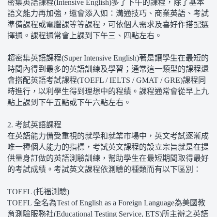
密集英語課程(Intensive English)多了下午的課程，除了基本
語文能力再加強，還會添入如：溝通技巧、商業英語、考試
準備課程或電腦課等等課程，可依個人需求及喜好作搭配選
擇通。課程通常會上課到下午三、四點左右。
超密集英語課程(Super Intensive English)著是讓學生在最短的
時間內得到最多的英語訓練及學習；通常這一類型的課程還
會搭配英語考試課程(TOEFL / IELTS / GMAT / GRE)課程同
時進行，以利學生得到理想中的程績。課程通常會從早上九
點上課到下午五點或下午六點左右。
2. 考試英語課程
在英語能力備受重視的就學和就業市場中，英文考試逐漸成
唯一種個人能力的指標，考試英文課程的設立宗旨就是在提
供量身訂做的英語測驗訓練，幫助學生在最短期間取得最好
的考試成績。考試英文課程依測驗的種類而有以下區別：
TOEFL (托福測驗)
TOEFL 全名為Test of English as a Foreign Language為美國教
育測驗服務社(Educational Testing Service, ETS)所主辦之英語