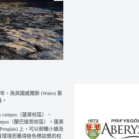
872年，為英國威爾斯 (Wales) 第
員。
 campus（蓬萊校區）、
rn campus（蘭巴達恩校區）。蓬萊
glais) 上，可以俯瞰小鎮及
質環境而獲得綠色標誌獎的校