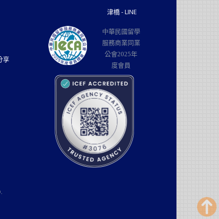
津橋 - LINE
中華民國留學
服務商業同業
公會2025年
分享
度會員
.