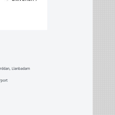
an, Llanbadarn
port