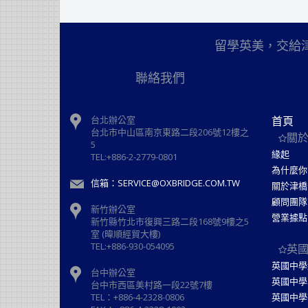
留學英美，交給
聯絡我們
台北辦公室
首頁
台北市中山區南京東路二段206號12樓之
關
5
緣起
TEL:+886-2-2779-0801
為什麼你
信箱：SERVICE@OXBRIDGE.COM.TW
關於津橋
顧問團隊
新竹辦公室
營業據點
新⽵縣⽵北市復興三路⼆段168號9樓之5
室 (暐順經貿大樓)
TEL:+886-930-054095
英
英國中學
台中辦公室
英國中學
台中市西區美村路一段22號7樓
TEL：+886-4-2328-0806
英國中學