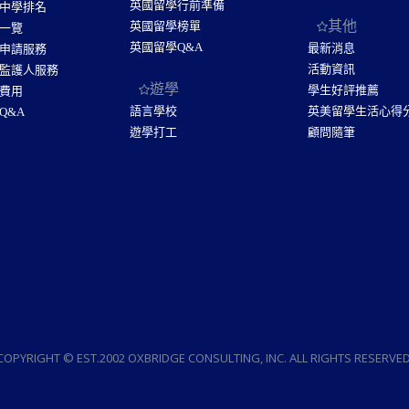
英國留學行前準備
中學排名
其他
英國留學榜單
一覽
英國留學Q&A
最新消息
申請服務
活動資訊
監護人服務
遊學
學生好評推薦
費用
語言學校
英美留學生活心得
Q&A
遊學打工
顧問隨筆
COPYRIGHT © EST.2002 OXBRIDGE CONSULTING, INC. ALL RIGHTS RESERVED