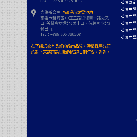
FAX：+886-4-2328-1002
英國寄宿
英國中學
高雄辦公室
*請提前致電預約
英國中學
高雄市新興區 中正三路與復興一路交叉
口 (美麗島捷運站6號出口，信義國小站3
英國中學
號出口)
英國中學
TEL：+886-906-739208
英國中學
為了讓您擁有良好的諮詢品質，津橋採事先預
約制，來訪前請與顧問確認日期時間，謝謝。