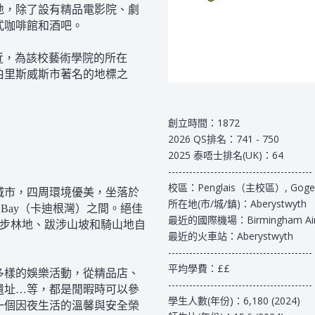
地，除了設有精品電影院、劇
式咖啡館和酒吧。
蓬萊校區附近，為該校藝術學院的所在
伯里斯威斯市著名的地標之
創立時間：1872
2026 QS排名：741 - 750
2025 泰唔士排名(UK)：64
-----------------------------------------
校區：Penglais（主校區）, Gogerdd
城市，四周環境優美，坐落於
所在地(市/城/鎮)：Aberystwyth
digan Bay（卡迪根灣）之間。絕佳
最近的國際機場：Birmingham Air
afod是漫步林地、跋涉山坡和騎山地自
最近的火車站：Aberystwyth
-----------------------------------------
平均學費：££
多樣的娛樂活動，從精品店、
-----------------------------------------
遺址…等，都是閒暇時可以參
學生人數(年份)：6,180 (2024)
一個因夜生活的溫馨與安全榮