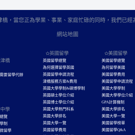
津橋，當您正為學業、事業、家庭忙碌的同時，我們已經
網站地圖
英國留學
美國留學
於津橋
英國留學總覽
美國留學總覽
為何選擇留學英國
為何留學美國
英國留學申請流程
美國留學費用
需要留學代辦
津橋服務方案&費用
美國留學申請流程
英國大學學制&碩博學制
美國大學學制
英國碩士學位介紹
美國大學學位介紹
英國博士學位介紹
GPA計算機制
國中學
英國大學熱門科系
美國大學排名
英國大學排名
美國大學一覽
總覽
英國大學一覽
美國留學榜單
學制
英國留學費用
美國留學Q&A
微留學